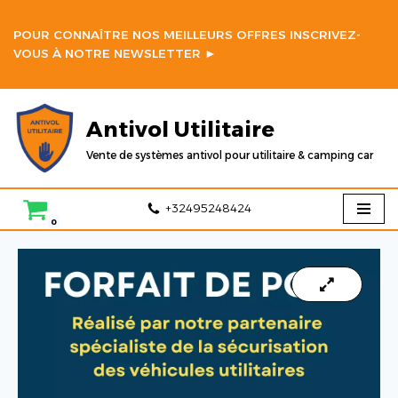
POUR CONNAÎTRE NOS MEILLEURS OFFRES INSCRIVEZ-
Aller
VOUS À NOTRE
NEWSLETTER ►
au
contenu
Antivol Utilitaire
Vente de systèmes antivol pour utilitaire & camping car
+32495248424
0